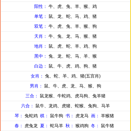
阳性：
牛、虎、兔、羊、猴、鸡
单笔：
鼠、龙、蛇、马、鸡、猪
双笔：
牛、虎、兔、羊、猴、狗
天肖：
牛、兔、龙、马、猴、猪
地肖：
鼠、虎、蛇、羊、鸡、狗
黑中：
兔、龙、蛇、马、羊、猴
白边：
鼠、牛、虎、鸡、狗、猪
女肖：
兔、蛇、羊、鸡、猪(五宫肖)
男肖：
鼠、牛、虎、龙、马、猴、狗
三合：
鼠龙猴、牛蛇鸡、虎马狗、兔羊猪
六合：
鼠牛、龙鸡、虎猪、蛇猴、兔狗、马羊
琴：
兔蛇鸡
棋：
鼠牛狗
书：
虎龙马
画：
羊猴猪
春：
虎兔龙
夏：
蛇马羊
秋：
猴鸡狗
冬：
鼠牛猪