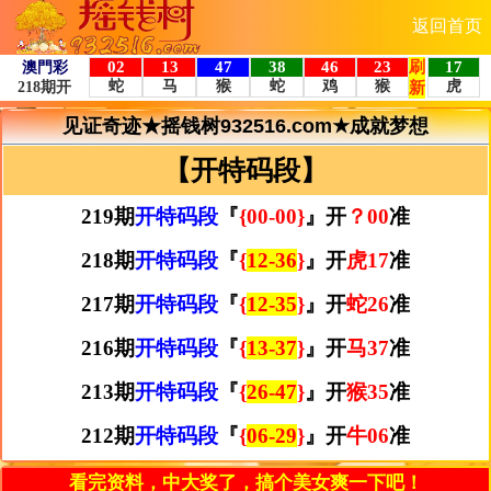
返回首页
见证奇迹★摇钱树932516.com★成就梦想
【开特码段】
219期
开特码段
『
{00-00}
』开
？00
准
218期
开特码段
『
{
12-36
}
』开
虎17
准
217期
开特码段
『
{
12-35
}
』开
蛇26
准
216期
开特码段
『
{
13-37
}
』开
马37
准
213期
开特码段
『
{
26-47
}
』开
猴35
准
212期
开特码段
『
{
06-29
}
』开
牛06
准
看完资料，中大奖了，搞个美女爽一下吧！