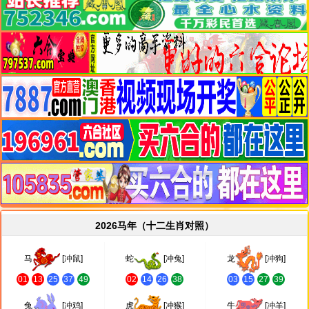
2026马年（十二生肖对照）
马
[冲鼠]
蛇
[冲兔]
龙
[冲狗]
01
13
25
37
49
02
14
26
38
03
15
27
39
兔
[冲鸡]
虎
[冲猴]
牛
[冲羊]