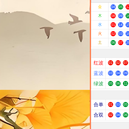
金
04
05
1
木
08
09
1
水
01
14
1
火
02
03
1
土
06
07
2
红波
01
02
07
蓝波
03
04
09
绿波
05
06
11
合单
01
03
05
合双
02
04
06