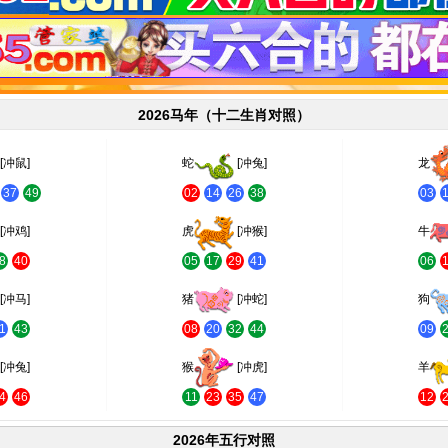
2026马年（十二生肖对照）
[冲鼠]
蛇
[冲兔]
龙
37
49
02
14
26
38
03
[冲鸡]
虎
[冲猴]
牛
8
40
05
17
29
41
06
[冲马]
猪
[冲蛇]
狗
1
43
08
20
32
44
09
[冲兔]
猴
[冲虎]
羊
4
46
11
23
35
47
12
2026年五行对照