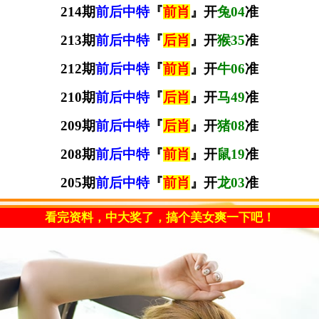
214期
前后中特
『
前肖
』开
兔04
准
213期
前后中特
『
后肖
』开
猴35
准
212期
前后中特
『
前肖
』开
牛06
准
210期
前后中特
『
后肖
』开
马49
准
209期
前后中特
『
后肖
』开
猪08
准
208期
前后中特
『
前肖
』开
鼠19
准
205期
前后中特
『
前肖
』开
龙03
准
看完资料，中大奖了，搞个美女爽一下吧！