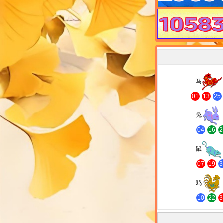
马
01
13
25
兔
04
16
2
鼠
07
19
3
鸡
10
22
3