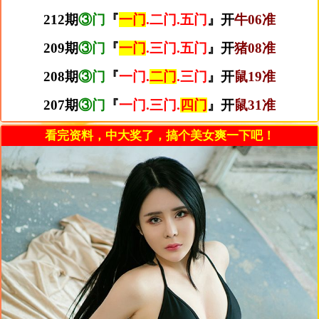
212期
③门
『
一门
.二门.五门
』开
牛06准
209期
③门
『
一门
.三门.五门
』开
猪08准
208期
③门
『
一门.
二门
.三门
』开
鼠19准
207期
③门
『
一门.三门.
四门
』开
鼠31准
看完资料，中大奖了，搞个美女爽一下吧！