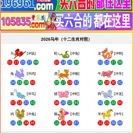
2026马年（十二生肖对照）
马
[冲鼠]
蛇
[冲兔]
龙
[冲狗]
01
13
25
37
49
02
14
26
38
03
15
27
39
兔
[冲鸡]
虎
[冲猴]
牛
[冲羊]
04
16
28
40
05
17
29
41
06
18
30
42
鼠
[冲马]
猪
[冲蛇]
狗
[冲龙]
07
19
31
43
08
20
32
44
09
21
33
45
鸡
[冲兔]
猴
[冲虎]
羊
[冲牛]
10
22
34
46
11
23
35
47
12
24
36
48