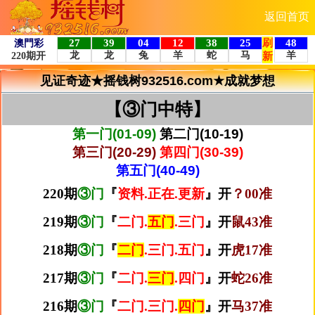
返回首页
见证奇迹★摇钱树932516.com★成就梦想
【③门中特】
第一门(01-09)
第二门(10-19)
第三门(20-29)
第四门(30-39)
第五门(40-49)
220期
③门
『
资料.正在.更新
』开
？00准
219期
③门
『
二门.
五门
.三门
』开
鼠43准
218期
③门
『
二门
.三门.五门
』开
虎17准
217期
③门
『
二门.
三门
.四门
』开
蛇26准
216期
③门
『
二门.三门.
四门
』开
马37准