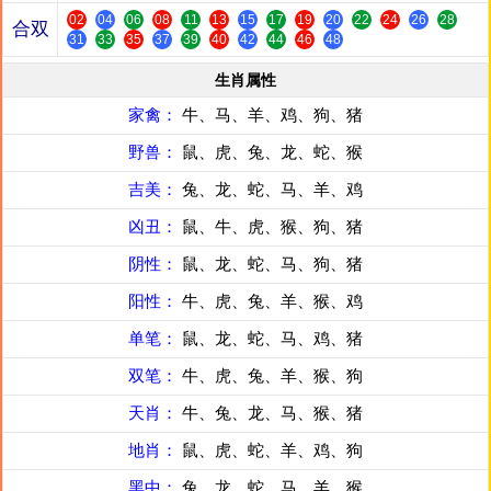
02
04
06
08
11
13
15
17
19
20
22
24
26
28
合双
31
33
35
37
39
40
42
44
46
48
生肖属性
家禽：
牛、马、羊、鸡、狗、猪
野兽：
鼠、虎、兔、龙、蛇、猴
吉美：
兔、龙、蛇、马、羊、鸡
凶丑：
鼠、牛、虎、猴、狗、猪
阴性：
鼠、龙、蛇、马、狗、猪
阳性：
牛、虎、兔、羊、猴、鸡
单笔：
鼠、龙、蛇、马、鸡、猪
双笔：
牛、虎、兔、羊、猴、狗
天肖：
牛、兔、龙、马、猴、猪
地肖：
鼠、虎、蛇、羊、鸡、狗
黑中：
兔、龙、蛇、马、羊、猴