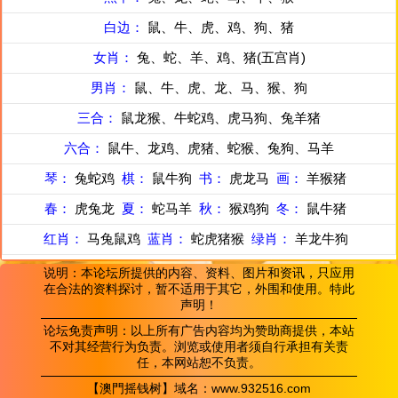
白边：
鼠、牛、虎、鸡、狗、猪
女肖：
兔、蛇、羊、鸡、猪(五宫肖)
男肖：
鼠、牛、虎、龙、马、猴、狗
三合：
鼠龙猴、牛蛇鸡、虎马狗、兔羊猪
六合：
鼠牛、龙鸡、虎猪、蛇猴、兔狗、马羊
琴：
兔蛇鸡
棋：
鼠牛狗
书：
虎龙马
画：
羊猴猪
春：
虎兔龙
夏：
蛇马羊
秋：
猴鸡狗
冬：
鼠牛猪
红肖：
马兔鼠鸡
蓝肖：
蛇虎猪猴
绿肖：
羊龙牛狗
说明：本论坛所提供的内容、资料、图片和资讯，只应用
在合法的资料探讨，暂不适用于其它，外围和使用。特此
声明！
论坛免责声明：以上所有广告内容均为赞助商提供，本站
不对其经营行为负责。浏览或使用者须自行承担有关责
任，本网站恕不负责。
【澳門摇钱树】域名：www.932516.com