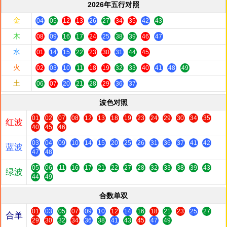
2026年五行对照
金
04
05
12
13
26
27
34
35
42
43
木
08
09
16
17
24
25
38
39
46
47
水
01
14
15
22
23
30
31
44
45
火
02
03
10
11
18
19
32
33
40
41
48
49
土
06
07
20
21
28
29
36
37
波色对照
01
02
07
08
12
13
18
19
23
24
29
30
34
35
红波
40
45
46
03
04
09
10
14
15
20
25
26
31
36
37
41
42
蓝波
47
48
05
06
11
16
17
21
22
27
28
32
33
38
39
43
绿波
44
49
合数单双
01
03
05
07
09
10
12
14
16
18
21
23
25
27
合单
29
30
32
34
36
38
41
43
45
47
49