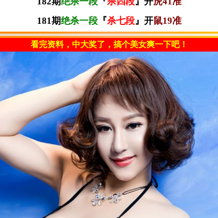
182期
绝杀一段
『
杀四段
』开
虎41准
181期
绝杀一段
『
杀七段
』开
鼠19准
看完资料，中大奖了，搞个美女爽一下吧！