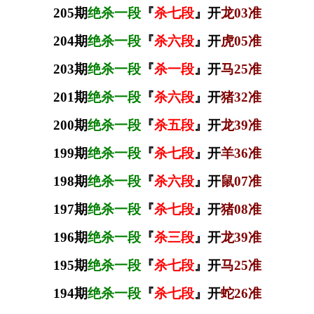
205期
绝杀一段
『
杀七段
』开
龙03准
204期
绝杀一段
『
杀六段
』开
虎05准
203期
绝杀一段
『
杀一段
』开
马25准
201期
绝杀一段
『
杀六段
』开
猪32准
200期
绝杀一段
『
杀五段
』开
龙39准
199期
绝杀一段
『
杀七段
』开
羊36准
198期
绝杀一段
『
杀六段
』开
鼠07准
197期
绝杀一段
『
杀七段
』开
猪08准
196期
绝杀一段
『
杀三段
』开
龙39准
195期
绝杀一段
『
杀七段
』开
马25准
194期
绝杀一段
『
杀七段
』开
蛇26准