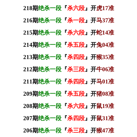
218期
绝杀一段
『
杀六段
』开
虎17准
216期
绝杀一段
『
杀一段
』开
马37准
215期
绝杀一段
『
杀六段
』开
蛇14准
214期
绝杀一段
『
杀五段
』开
兔04准
213期
绝杀一段
『
杀四段
』开
猴35准
212期
绝杀一段
『
杀三段
』开
牛06准
211期
绝杀一段
『
杀四段
』开
马01准
209期
绝杀一段
『
杀五段
』开
猪08准
208期
绝杀一段
『
杀六段
』开
鼠19准
207期
绝杀一段
『
杀四段
』开
鼠31准
206期
绝杀一段
『
杀三段
』开
猴47准