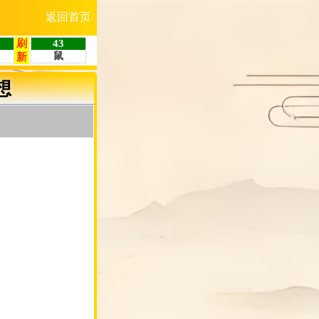
返回首页
想