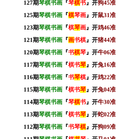
127期
琴棋书画
『
琴
棋
书
』开
狗45准
125期
琴棋书画
『
棋
琴画
』开
鼠31准
123期
琴棋书画
『
棋
琴
画
』开
鸡46准
121期
琴棋书画
『
画
书棋
』开
猪44准
120期
琴棋书画
『
书
棋
琴
』开
牛06准
117期
琴棋书画
『
棋书
琴
』开
兔16准
116期
琴棋书画
『
书
琴
棋
』开
鸡22准
115期
琴棋书画
『
棋书
琴
』开
兔04准
114期
琴棋书画
『
琴
棋
书
』开
牛30准
113期
琴棋书画
『
棋书
琴
』开
蛇02准
112期
琴棋书画
『
书琴
棋
』开
狗09准