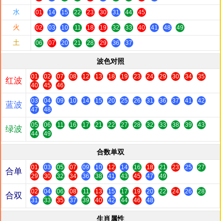
水
01
14
15
22
23
30
31
44
45
火
02
03
10
11
18
19
32
33
40
41
48
49
土
06
07
20
21
28
29
36
37
波色对照
01
02
07
08
12
13
18
19
23
24
29
30
34
35
红波
40
45
46
03
04
09
10
14
15
20
25
26
31
36
37
41
42
蓝波
47
48
05
06
11
16
17
21
22
27
28
32
33
38
39
43
绿波
44
49
合数单双
01
03
05
07
09
10
12
14
16
18
21
23
25
27
合单
29
30
32
34
36
38
41
43
45
47
49
02
04
06
08
11
13
15
17
19
20
22
24
26
28
合双
31
33
35
37
39
40
42
44
46
48
生肖属性