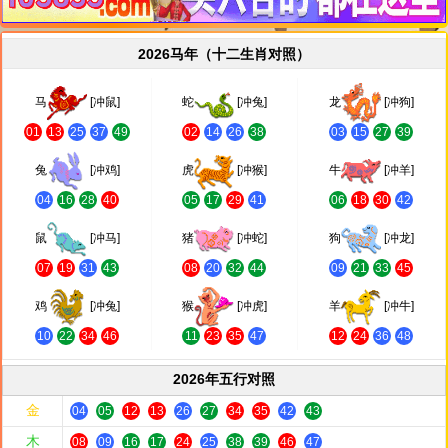
2026马年（十二生肖对照）
马
[冲鼠]
蛇
[冲兔]
龙
[冲狗]
01
13
25
37
49
02
14
26
38
03
15
27
39
兔
[冲鸡]
虎
[冲猴]
牛
[冲羊]
04
16
28
40
05
17
29
41
06
18
30
42
鼠
[冲马]
猪
[冲蛇]
狗
[冲龙]
07
19
31
43
08
20
32
44
09
21
33
45
鸡
[冲兔]
猴
[冲虎]
羊
[冲牛]
10
22
34
46
11
23
35
47
12
24
36
48
2026年五行对照
金
04
05
12
13
26
27
34
35
42
43
木
08
09
16
17
24
25
38
39
46
47