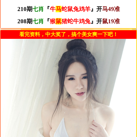
210期
七肖
『
牛
马
蛇鼠兔鸡羊
』开
马49准
208期
七肖
『
猴
鼠
猪蛇牛鸡兔
』开
鼠19准
看完资料，中大奖了，搞个美女爽一下吧！