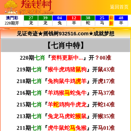
返回首页
见证奇迹★摇钱树932516.com★成就梦想
【七肖中特】
220期
七肖
『
资料更新中...
』开
？00准
219期
七肖
『
猴牛虎鸡猪
鼠
狗
』开
鼠43准
218期
七肖
『
兔狗鼠牛鸡
虎
羊
』开
虎17准
216期
七肖
『
羊鸡猴
马
蛇兔牛
』开
马37准
215期
七肖
『
羊
蛇
鸡狗牛虎龙
』开
蛇14准
213期
七肖
『
兔龙马虎蛇
猴
鼠
』开
猴35准
211期
七肖
『
虎牛鼠蛇
马
兔猴
』开
马01准