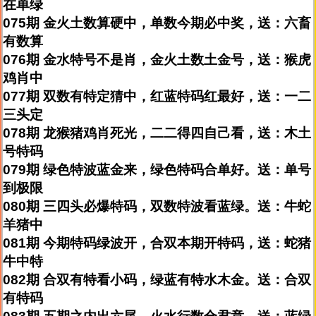
在单绿
075期 金火土数算硬中，单数今期必中奖，送：六畜
有数算
076期 金水特号不是肖，金火土数土金号，送：猴虎
鸡肖中
077期 双数有特定猜中，红蓝特码红最好，送：一二
三头定
078期 龙猴猪鸡肖死光，二二得四自己看，送：木土
号特码
079期 绿色特波蓝金来，绿色特码合单好。送：单号
到极限
080期 三四头必爆特码，双数特波看蓝绿。送：牛蛇
羊猪中
081期 今期特码绿波开，合双本期开特码，送：蛇猪
牛中特
082期 合双有特看小码，绿蓝有特水木金。送：合双
有特码