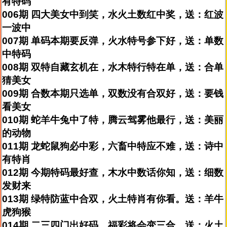
有特码
006期 四大美女中到笑，水火土数红中奖，送：红波
一波中
007期 单码本期要反弹，火水特号参下好，送：单数
中特码
008期 双特自藏玄机在，水木特行特在单，送：合单
猜美女
009期 合数本期只选单，双数没有合双好，送：要钱
看美女
010期 蛇羊牛兔中了特，腾云驾雾他最行，送：美丽
的动物
011期 龙蛇鼠狗必中彩，六畜中特应不难，送：诗中
有特肖
012期 今期特码最好查，木水中数话你知，送：细数
发财来
013期 绿特防蓝中合双，火土特肖有你看。送：羊牛
虎狗猴
014期 二三四门出好码，福彩将会变三合，送：火土