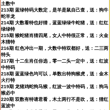
土数中
213期 蓝绿特码大数定，是羊是鼠自己查，送：狗牛
蛇羊龙
214期 大数看特也好猜，蓝蓝绿绿牛蛇猪，送：红红
绿绿特
215期 猴蛇猪肖猜四尾，女人中特很正常，送：火金
木猜特
216期 红色冲出一期，大数中特双都好，送：二三两
特头
217期 十二生肖任你选，零一二头一定中，送：红波
中特码
218期 蓝蓝绿色均可以，单数出特狗猴虎，送：金木
火行特
219期 龙猪鸡蛇狗马猴，红波一波中特码，送：狗马
猴必中
220期 双数有特请君看，木土两行不是吹，送：猜红
蓝波中