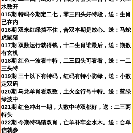
水数开
015期 特码今期定二七，零三四头好特段，送：生肖
已在内
016期 双来红绿挡不住，合双本期是放心。送：马蛇
虎鼠猪
017期 双数运行就得钱，十二生肖谁最后，送：期数
有玄机
018期 红色一波看中特，二三四头可看看，送：一二
三头特
019期 三十以下有特码，红码有特小防绿，送：小数
定双码
020期 马龙羊肖看双数，土火金行号中特。送：蓝绿
绿波中
021期 红色冲出一期，大数中特双都好，送：二三两
特头
022期 今期特码猜双肖，亡羊补牢金水木。送：合单
信就参