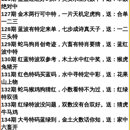
绝对中
127期 金木两行可中特，一片天机定虎狗，送：合单
一二三
128期 蓝波有特定来单，七步成诗真天子，送：一二
三头特
129期 蛇马狗肖创奇迹，六畜有特肖要猜，送：蓝红
波中特
130期 红蓝特波双参考，木土水中红中奖，送：猴虎
兔猪开
131期 红色特码买蓝码，水中寻特定中彩，送：花果
山上物
132期 蛇马猴鸡狗猜红，小数看特不为过，送：红绿
特双强
133期 红绿特波没问题，双数没有合双好。送：猜虎
牛马鸡
134期 大号特码蓝绿到，金土火数话你知，送：家中
六畜开