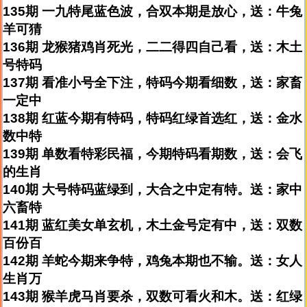
135期 一九特尾蓝色波，合双本期是放心，送：牛兔
羊可猜
136期 龙猴猪鸡肖死光，二二得四自己看，送：木土
号特码
137期 看准小号全下注，特码今期看细数，送：家畜
一定中
138期 红蓝今期有特码，特码红绿首选红，送：金水
数中特
139期 单数看特彩民福，今期特码看期数，送：会飞
的生肖
140期 大号特码蓝绿到，大合之中定有特。送：家中
六畜特
141期 蓝红美女单玄机，木土金号定有中，送：双数
百份百
142期 羊蛇今期来争特，鸡兔本期也不输。送：女人
生肖万
143期 猴羊虎马肖要杀，双数可看火和木。送：红绿