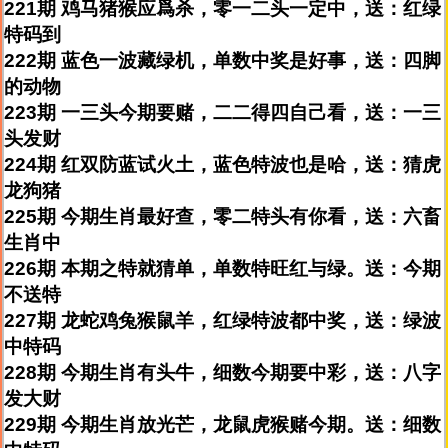
221期 鸡马猪猴应爲杀，零一二头一定中，送：红绿
特码到
222期 蓝色一波藏绿机，单数中奖是好事，送：四脚
的动物
223期 一三头今期要赌，二二得四自己看，送：一三
头发财
224期 红双防蓝试火土，蓝色特波也是哈，送：猜虎
龙狗猪
225期 今期生肖最好查，零二特头有你看，送：六畜
生肖中
226期 本期之特就猜单，单数特旺红与绿。送：今期
不送特
227期 龙蛇鸡兔猴鼠羊，红绿特波都中奖，送：绿波
中特码
228期 今期生肖有头牛，细数今期要中彩，送：八字
发大财
229期 今期生肖放光芒，龙鼠虎猴赌今期。送：细数