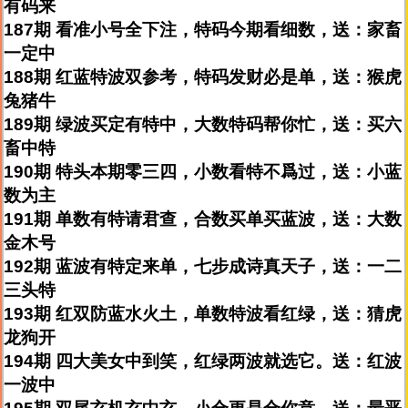
有码来
187期 看准小号全下注，特码今期看细数，送：家畜
一定中
188期 红蓝特波双参考，特码发财必是单，送：猴虎
兔猪牛
189期 绿波买定有特中，大数特码帮你忙，送：买六
畜中特
190期 特头本期零三四，小数看特不爲过，送：小蓝
数为主
191期 单数有特请君查，合数买单买蓝波，送：大数
金木号
192期 蓝波有特定来单，七步成诗真天子，送：一二
三头特
193期 红双防蓝水火土，单数特波看红绿，送：猜虎
龙狗开
194期 四大美女中到笑，红绿两波就选它。送：红波
一波中