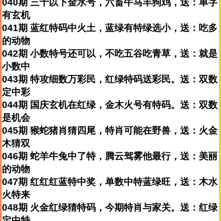
040期 三十以下金水号，六畜牛马羊狗鸡，送：单字
有玄机
041期 蓝红特码中火土，蓝绿有特绿选小，送：吃多
的动物
042期 小数特号还可以，不吃五谷吃青草，送：就是
小数中
043期 特攻细数万彩民，红绿特码送彩民。送：双数
定中彩
044期 国庆玄机在红绿，金木火号有特码。送：双数
是机会
045期 猴蛇猪肖猜四尾，特肖可能在野兽，送：火金
木猜双
046期 蛇羊牛兔中了特，腾云驾雾他最行，送：美丽
的动物
047期 红红红蓝特中奖，单数中特蓝绿旺，送：木水
火特来
048期 火金红绿猜特码，今期特肖与家关。送：红绿
定中特