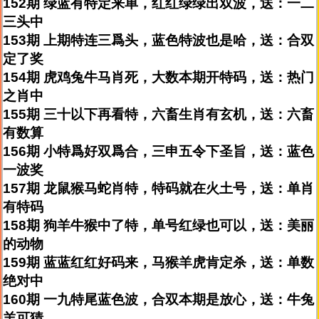
152期 绿蓝有特定来单，红红绿绿出双波，送：一二
三头中
153期 上期特连三爲头，蓝色特波也是哈，送：合双
定了奖
154期 虎鸡兔牛马肖死，大数本期开特码，送：热门
之肖中
155期 三十以下再看特，六畜生肖有玄机，送：六畜
有数算
156期 小特爲好双爲合，三申五令下圣旨，送：蓝色
一波奖
157期 龙鼠猴马蛇肖特，特码就在火土号，送：单肖
有特码
158期 狗羊牛猴中了特，单号红绿也可以，送：美丽
的动物
159期 蓝蓝红红好码来，马猴羊虎肯定杀，送：单数
绝对中
160期 一九特尾蓝色波，合双本期是放心，送：牛兔
羊可猜