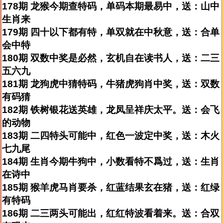
178期 龙猴今期查特码，单码本期最易中，送：山中
生肖来
179期 四十以下都有特，单双就在中秋意，送：合单
会中特
180期 双数中奖是必然，玄机自在读书人，送：二三
五六九
181期 龙狗虎中猜特码，牛猪虎狗肖中奖，送：双数
有码猜
182期 铁树银花送英雄，龙凤呈祥庆太平。送：会飞
的动物
183期 二四特头可能中，红色一波定中奖，送：木火
七九尾
184期 生肖今期牛狗中，小数看特不爲过，送：生肖
在诗中
185期 猴羊虎马肖要杀，红蓝结果玄在猪，送：红绿
有特码
186期 二三两头可能出，红红特波看着来。送：合双