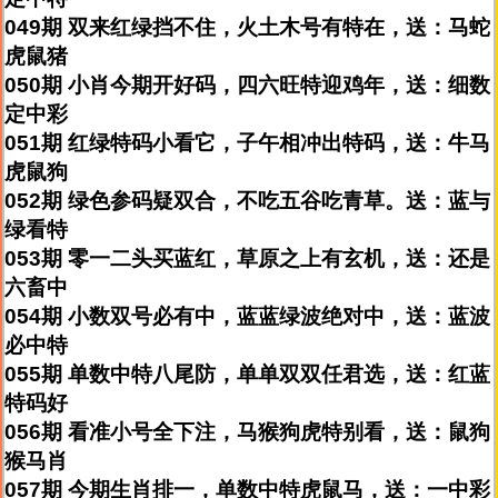
049期 双来红绿挡不住，火土木号有特在，送：马蛇
虎鼠猪
050期 小肖今期开好码，四六旺特迎鸡年，送：细数
定中彩
051期 红绿特码小看它，子午相冲出特码，送：牛马
虎鼠狗
052期 绿色参码疑双合，不吃五谷吃青草。送：蓝与
绿看特
053期 零一二头买蓝红，草原之上有玄机，送：还是
六畜中
054期 小数双号必有中，蓝蓝绿波绝对中，送：蓝波
必中特
055期 单数中特八尾防，单单双双任君选，送：红蓝
特码好
056期 看准小号全下注，马猴狗虎特别看，送：鼠狗
猴马肖
057期 今期生肖排一，单数中特虎鼠马，送：一中彩