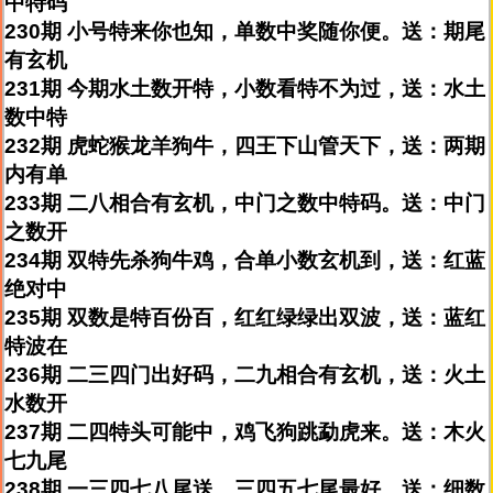
中特码
230期 小号特来你也知，单数中奖随你便。送：期尾
有玄机
231期 今期水土数开特，小数看特不为过，送：水土
数中特
232期 虎蛇猴龙羊狗牛，四王下山管天下，送：两期
内有单
233期 二八相合有玄机，中门之数中特码。送：中门
之数开
234期 双特先杀狗牛鸡，合单小数玄机到，送：红蓝
绝对中
235期 双数是特百份百，红红绿绿出双波，送：蓝红
特波在
236期 二三四门出好码，二九相合有玄机，送：火土
水数开
237期 二四特头可能中，鸡飞狗跳勐虎来。送：木火
七九尾
238期 一三四七八尾送，三四五七尾最好，送：细数