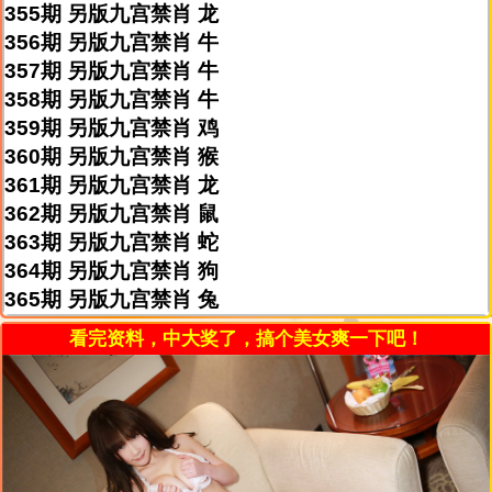
355期 另版九宫禁肖 龙
356期 另版九宫禁肖 牛
357期 另版九宫禁肖 牛
358期 另版九宫禁肖 牛
359期 另版九宫禁肖 鸡
360期 另版九宫禁肖 猴
361期 另版九宫禁肖 龙
362期 另版九宫禁肖 鼠
363期 另版九宫禁肖 蛇
364期 另版九宫禁肖 狗
365期 另版九宫禁肖 兔
看完资料，中大奖了，搞个美女爽一下吧！