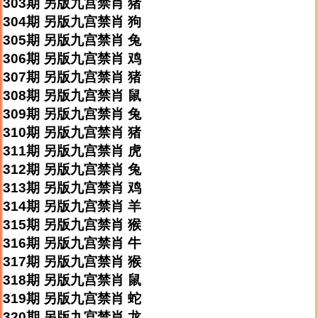
303期 另版九宫禁肖 猪
304期 另版九宫禁肖 狗
305期 另版九宫禁肖 兔
306期 另版九宫禁肖 鸡
307期 另版九宫禁肖 猪
308期 另版九宫禁肖 鼠
309期 另版九宫禁肖 兔
310期 另版九宫禁肖 猪
311期 另版九宫禁肖 虎
312期 另版九宫禁肖 兔
313期 另版九宫禁肖 鸡
314期 另版九宫禁肖 羊
315期 另版九宫禁肖 猴
316期 另版九宫禁肖 牛
317期 另版九宫禁肖 猴
318期 另版九宫禁肖 鼠
319期 另版九宫禁肖 蛇
320期 另版九宫禁肖 龙