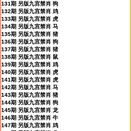
131期 另版九宫禁肖 狗
132期 另版九宫禁肖 鸡
133期 另版九宫禁肖 虎
134期 另版九宫禁肖 马
135期 另版九宫禁肖 猪
136期 另版九宫禁肖 狗
137期 另版九宫禁肖 猪
138期 另版九宫禁肖 鼠
139期 另版九宫禁肖 鸡
140期 另版九宫禁肖 虎
141期 另版九宫禁肖 虎
142期 另版九宫禁肖 马
143期 另版九宫禁肖 猪
144期 另版九宫禁肖 狗
145期 另版九宫禁肖 龙
146期 另版九宫禁肖 牛
147期 另版九宫禁肖 鸡