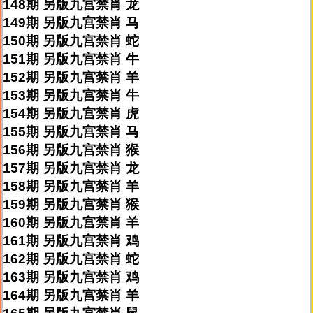
148期 另版九宫禁肖 龙
149期 另版九宫禁肖 马
150期 另版九宫禁肖 蛇
151期 另版九宫禁肖 牛
152期 另版九宫禁肖 羊
153期 另版九宫禁肖 牛
154期 另版九宫禁肖 虎
155期 另版九宫禁肖 马
156期 另版九宫禁肖 猴
157期 另版九宫禁肖 龙
158期 另版九宫禁肖 羊
159期 另版九宫禁肖 猴
160期 另版九宫禁肖 羊
161期 另版九宫禁肖 鸡
162期 另版九宫禁肖 蛇
163期 另版九宫禁肖 鸡
164期 另版九宫禁肖 羊