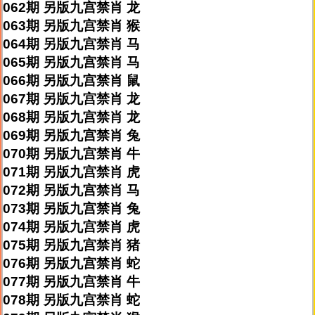
062期 另版九宫禁肖 龙
063期 另版九宫禁肖 猴
064期 另版九宫禁肖 马
065期 另版九宫禁肖 马
066期 另版九宫禁肖 鼠
067期 另版九宫禁肖 龙
068期 另版九宫禁肖 龙
069期 另版九宫禁肖 兔
070期 另版九宫禁肖 牛
071期 另版九宫禁肖 虎
072期 另版九宫禁肖 马
073期 另版九宫禁肖 兔
074期 另版九宫禁肖 虎
075期 另版九宫禁肖 猪
076期 另版九宫禁肖 蛇
077期 另版九宫禁肖 牛
078期 另版九宫禁肖 蛇