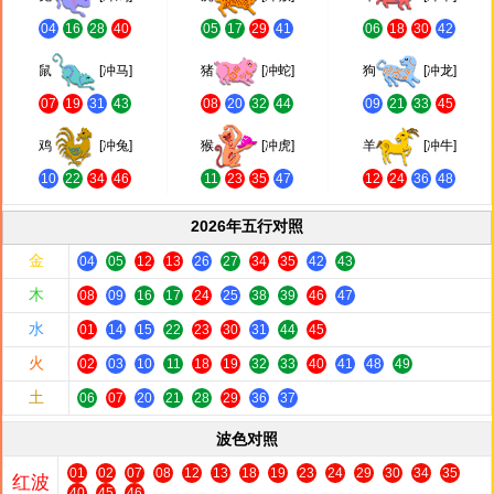
04
16
28
40
05
17
29
41
06
18
30
42
鼠
[冲马]
猪
[冲蛇]
狗
[冲龙]
07
19
31
43
08
20
32
44
09
21
33
45
鸡
[冲兔]
猴
[冲虎]
羊
[冲牛]
10
22
34
46
11
23
35
47
12
24
36
48
2026年五行对照
金
04
05
12
13
26
27
34
35
42
43
木
08
09
16
17
24
25
38
39
46
47
水
01
14
15
22
23
30
31
44
45
火
02
03
10
11
18
19
32
33
40
41
48
49
土
06
07
20
21
28
29
36
37
波色对照
01
02
07
08
12
13
18
19
23
24
29
30
34
35
红波
40
45
46