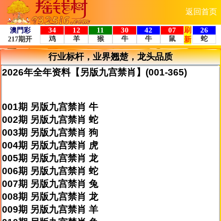
返回首页
行业标杆，业界翘楚，龙头品质
2026年全年资料【另版九宫禁肖】(001-365)
001期 另版九宫禁肖 牛
002期 另版九宫禁肖 蛇
003期 另版九宫禁肖 狗
004期 另版九宫禁肖 虎
005期 另版九宫禁肖 龙
006期 另版九宫禁肖 蛇
007期 另版九宫禁肖 兔
008期 另版九宫禁肖 龙
009期 另版九宫禁肖 羊