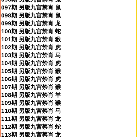
097期 另版九宫禁肖 鼠
098期 另版九宫禁肖 鼠
099期 另版九宫禁肖 龙
100期 另版九宫禁肖 蛇
101期 另版九宫禁肖 猴
102期 另版九宫禁肖 虎
103期 另版九宫禁肖 马
104期 另版九宫禁肖 虎
105期 另版九宫禁肖 猴
106期 另版九宫禁肖 虎
107期 另版九宫禁肖 猴
108期 另版九宫禁肖 羊
109期 另版九宫禁肖 猴
110期 另版九宫禁肖 马
111期 另版九宫禁肖 龙
112期 另版九宫禁肖 蛇
113期 另版九宫禁肖 龙