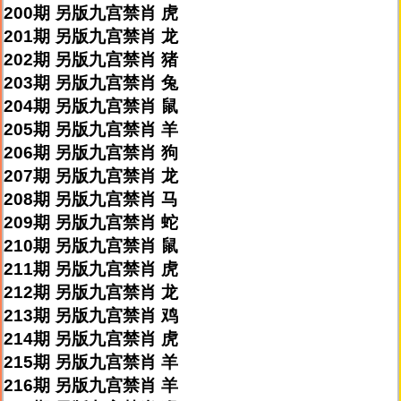
200期 另版九宫禁肖 虎
201期 另版九宫禁肖 龙
202期 另版九宫禁肖 猪
203期 另版九宫禁肖 兔
204期 另版九宫禁肖 鼠
205期 另版九宫禁肖 羊
206期 另版九宫禁肖 狗
207期 另版九宫禁肖 龙
208期 另版九宫禁肖 马
209期 另版九宫禁肖 蛇
210期 另版九宫禁肖 鼠
211期 另版九宫禁肖 虎
212期 另版九宫禁肖 龙
213期 另版九宫禁肖 鸡
214期 另版九宫禁肖 虎
215期 另版九宫禁肖 羊
216期 另版九宫禁肖 羊