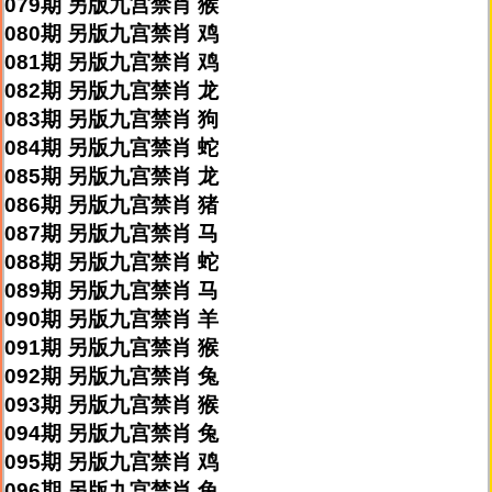
079期 另版九宫禁肖 猴
080期 另版九宫禁肖 鸡
081期 另版九宫禁肖 鸡
082期 另版九宫禁肖 龙
083期 另版九宫禁肖 狗
084期 另版九宫禁肖 蛇
085期 另版九宫禁肖 龙
086期 另版九宫禁肖 猪
087期 另版九宫禁肖 马
088期 另版九宫禁肖 蛇
089期 另版九宫禁肖 马
090期 另版九宫禁肖 羊
091期 另版九宫禁肖 猴
092期 另版九宫禁肖 兔
093期 另版九宫禁肖 猴
094期 另版九宫禁肖 兔
095期 另版九宫禁肖 鸡
096期 另版九宫禁肖 兔