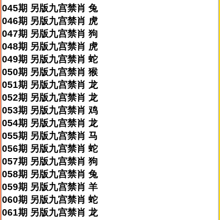
045期 另版九宫禁肖 兔
046期 另版九宫禁肖 虎
047期 另版九宫禁肖 狗
048期 另版九宫禁肖 虎
049期 另版九宫禁肖 蛇
050期 另版九宫禁肖 猴
051期 另版九宫禁肖 龙
052期 另版九宫禁肖 龙
053期 另版九宫禁肖 鸡
054期 另版九宫禁肖 龙
055期 另版九宫禁肖 马
056期 另版九宫禁肖 蛇
057期 另版九宫禁肖 狗
058期 另版九宫禁肖 兔
059期 另版九宫禁肖 羊
060期 另版九宫禁肖 蛇
061期 另版九宫禁肖 龙